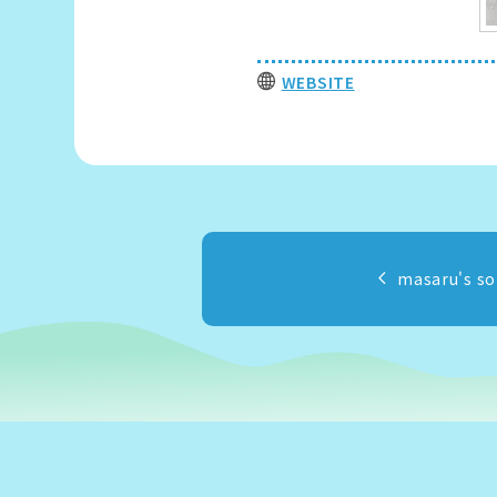
WEBSITE
masaru's so