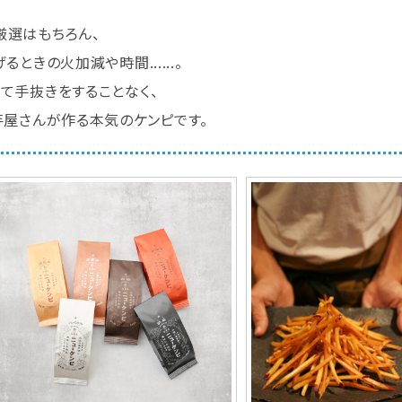
厳選はもちろん、
ときの火加減や時間......。
て手抜きをすることなく、
芋屋さんが作る本気のケンピです。