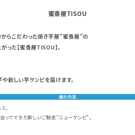
蜜香屋TISOU
りからこだわった焼き芋屋"蜜香屋"の
がった【蜜香屋TISOU】。
芋や新しい芋ケンピを届けます。
展示内容
と、
ってできた新しいご馳走"ニューケンピ"。